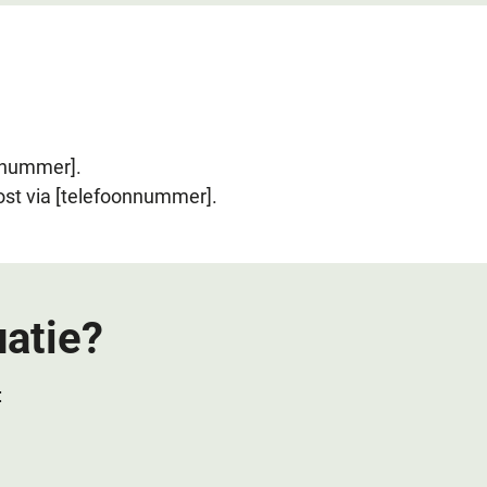
dnummer].
ost via [telefoonnummer].
atie?
: