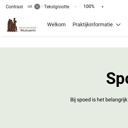
100%
Contrast
Tekstgrootte
Tekst
Tekst
-
+
Uit
verkleinen
vergroten
Hoofd
met
met
Welkom
Praktijkinformatie
10%
10%
menu
Sp
Bij spoed is het belangrijk