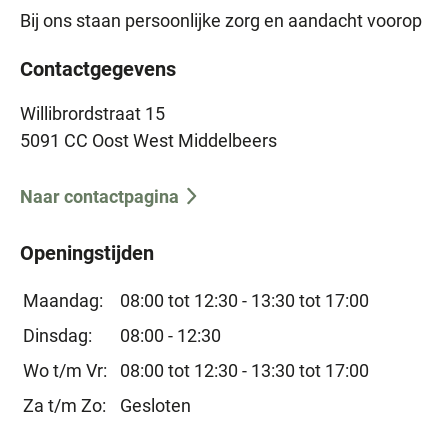
worden.
Bij ons staan persoonlijke zorg en aandacht voorop
Uw bezoek aan de huisarts
Contactgegevens
Uw zorgverzekeraar
vergoedt altijd uw bezoek aan
Willibrordstraat 15
de huisarts. Huisartsenzorg zit in het basispakket.
5091 CC Oost West Middelbeers
Er geldt geen eigen risico voor. Wel kunnen er
kosten verbonden zijn aan de medicijnen die de
Naar contactpagina
huisarts u voorschrijft of de behandeling waar hij/zij
u voor doorverwijst. Die zorg zit niet altijd in het
Openingstijden
basispakket, of valt onder uw eigen risico. Het kan
dus zijn dat u moet (bij-)betalen voor:
Maandag:
08:00 tot 12:30 -
13:30 tot 17:00
1. de medicijnen die de huisarts u voorschrijft.
Dinsdag:
08:00 - 12:30
2. de behandeling door een medisch specialist,
Wo t/m Vr:
08:00 tot 12:30 -
13:30 tot 17:00
fysiotherapeut, psycholoog of andere
Za t/m Zo:
Gesloten
zorgverlener waar de huisarts u naar verwijst.
3. laboratorium- of röntgenonderzoek dat de